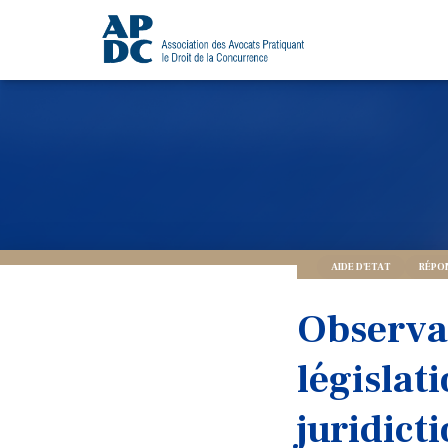
AIDE D'ETAT
RÉPO
Observat
législati
juridict