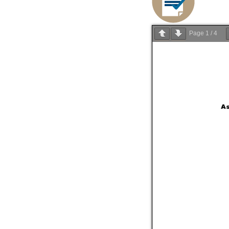
Page
1
/
4