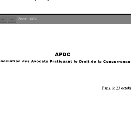
Zoom
100%