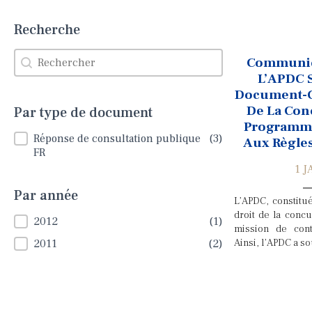
Recherche
Recherche
Recherche
Communiq
L’APDC S
Document-Ca
De La Con
Par type de document
Programme
Par type de document
Réponse de consultation publique
(3)
Aux Règle
FR
1 J
Par année
L’APDC, constitu
droit de la conc
Par année
2012
(1)
mission de con
Ainsi, l’APDC a so
2011
(2)