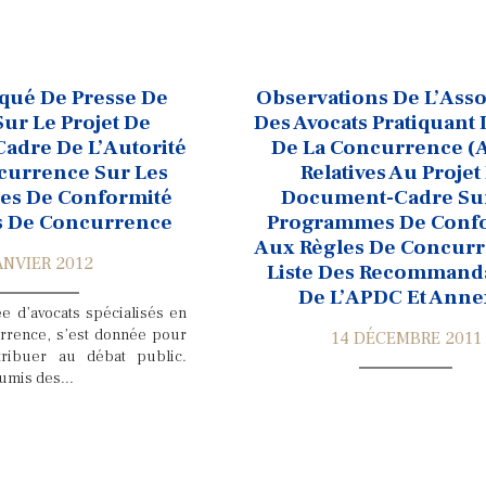
ué De Presse De
Observations De L’Asso
ur Le Projet De
Des Avocats Pratiquant 
dre De L’Autorité
De La Concurrence (
currence Sur Les
Relatives Au Projet
s De Conformité
Document-Cadre Sur
s De Concurrence
Programmes De Conf
Aux Règles De Concurr
ANVIER 2012
Liste Des Recommand
De L’APDC Et Anne
ée d’avocats spécialisés en
urrence, s’est donnée pour
14 DÉCEMBRE 2011
tribuer au débat public.
umis des...