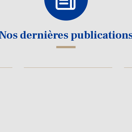
Nos dernières publication
Communication spontanée de l'APDC
e UE
Droits de la défense/procédure
12 novembre 2025
11 
Publication d’une tribune de
A
l’APDC par les Echos – 10 11
co
2025
st
m
Lire la suite
d