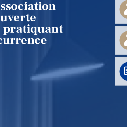
ssociation
ouverte
s pratiquant
ncurrence