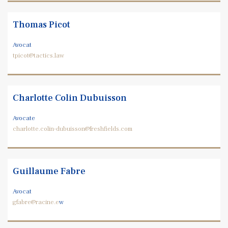
Thomas Picot
Avocat
tpicot@tactics.law
Charlotte Colin Dubuisson
Avocate
charlotte.colin-dubuisson@freshfields.com
Guillaume Fabre
Avocat
gfabre@racine.e
w