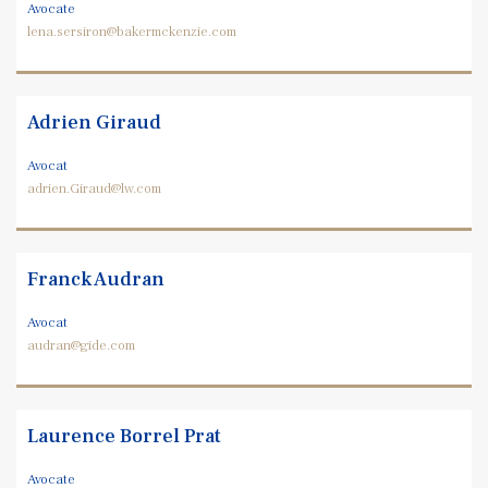
Avocate
lena.sersiron@bakermckenzie.com
Adrien Giraud
Avocat
adrien.Giraud@lw.com
Franck Audran
Avocat
audran@gide.com
Laurence Borrel Prat
Avocate