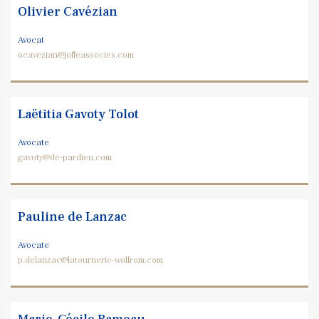
Olivier Cavézian
Avocat
ocavezian@joffeassocies.com
Laëtitia Gavoty Tolot
Avocate
gavoty@de-pardieu.com
Pauline de Lanzac
Avocate
p.delanzac@latournerie-wolfrom.com