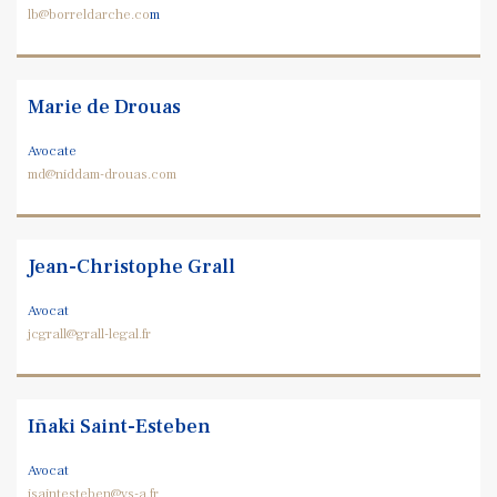
lb@borreldarche.co
m
Marie de Drouas
Avocate
md@niddam-drouas.com
Jean-Christophe Grall
Avocat
jcgrall@grall-legal.fr
Iñaki Saint-Esteben
Avocat
isaintesteben
@vs-a.fr