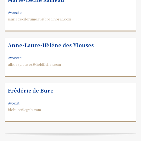
Marie-Cécile Rameau
Avocate
mariececilerameau@bredinprat.com
Anne-Laure-Hélène des Ylouses
Avocate
alhdesylouses@fieldfisher.com
Frédéric de Bure
Avocat
fdebure@cgsh.com