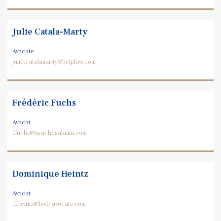
Julie Catala-Marty
Avocate
julie.catalamarty@bclplaw.com
Frédéric Fuchs
Avocat
f.fuchs@ayachesalama.com
Dominique Heintz
Avocat
d.heintz@hwh-avocats.com