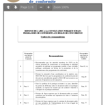
_de_conformite
Page
1
/
6
Zoom
100%