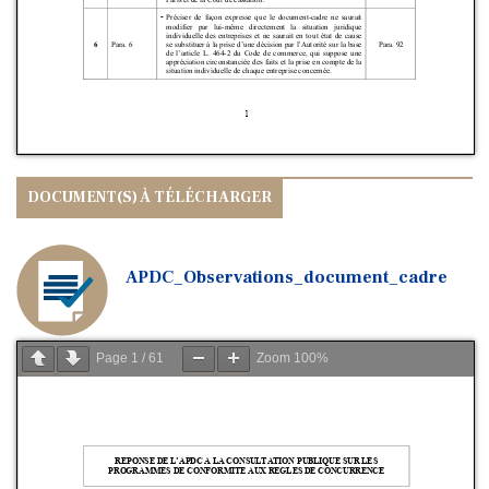
APDC_Observations_document_cadre
Page
1
/
61
Zoom
100%