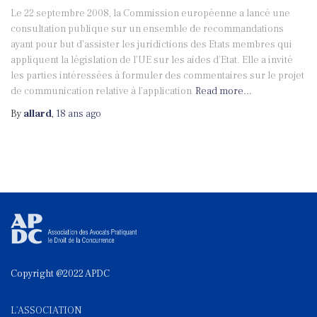
Le 22 septembre 2008, la Commission européenne a lancé une
consultation publique sur un ensemble de recommandations
ayant pour but d’assister les juridictions des Etats membres qui
appliquent la législation de l’UE sur les aides d’Etat. Elle a invité
les parties intéressées à formuler des commentaires sur le projet
de communication relative à l’application
Read more…
By
allard
,
18 ans
ago
Copyright @2022 APDC
L'ASSOCIATION