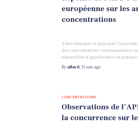
européenne sur les a
concentrations
A titre liminaire et principal, l’Associa
des concentrations communautaires aux
aujourd’hui d’appréhender en pratique 
By
allard
,
13 ans
ago
CONCENTRATIONS
Observations de l’APD
la concurrence sur l