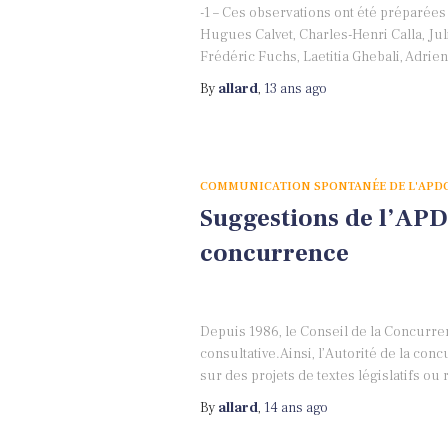
-1 – Ces observations ont été préparées
Hugues Calvet, Charles-Henri Calla, Jul
Frédéric Fuchs, Laetitia Ghebali, Adrien 
By
allard
,
13 ans
ago
COMMUNICATION SPONTANÉE DE L'APD
Suggestions de l’APDC
concurrence
Depuis 1986, le Conseil de la Concurre
consultative.Ainsi, l’Autorité de la con
sur des projets de textes législatifs ou
By
allard
,
14 ans
ago