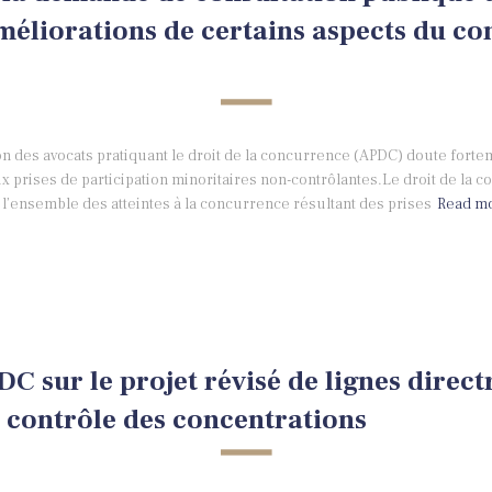
méliorations de certains aspects du co
tion des avocats pratiquant le droit de la concurrence (APDC) doute forte
 prises de participation minoritaires non-contrôlantes.Le droit de la
l’ensemble des atteintes à la concurrence résultant des prises
Read m
C sur le projet révisé de lignes directr
e contrôle des concentrations