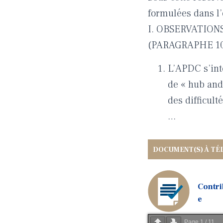
formulées dans l’
I. OBSERVATIO
(PARAGRAPHE 10
L’APDC s’inte
de « hub and
des difficult
…
Contr
e
Page
1
/
11