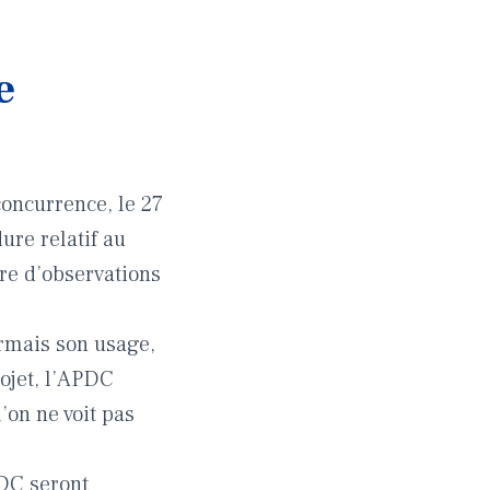
e
concurrence, le 27
ure relatif au
e d’observations
ormais son usage,
rojet, l’APDC
l’on ne voit pas
PDC seront