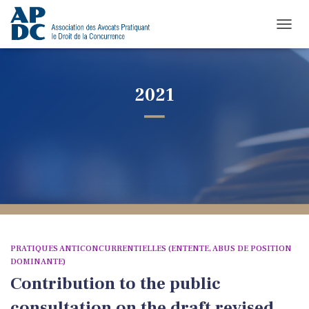
TOGGL
2021
PRATIQUES ANTICONCURRENTIELLES (ENTENTE, ABUS DE POSITION
DOMINANTE)
Contribution to the public
consultation on the draft revised