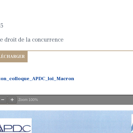
15
le droit de la concurrence
ation_colloque_APDC_loi_Macron
Zoom
100%