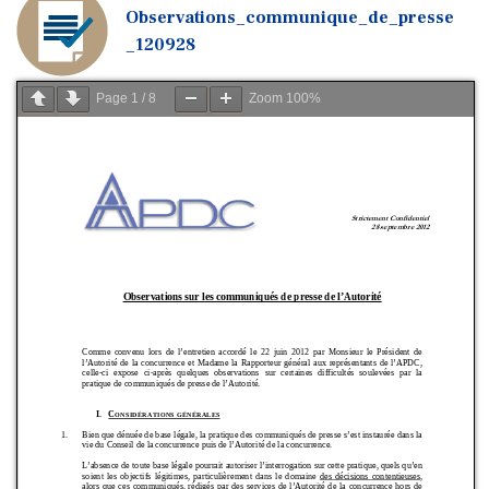
Observations_communique_de_presse
_120928
Page
1
/
8
Zoom
100%