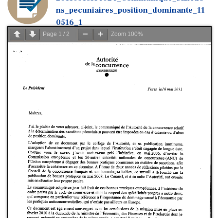
ns_pecuniaires_position_dominante_11
0516_1
Page
1
/
2
Zoom
100%