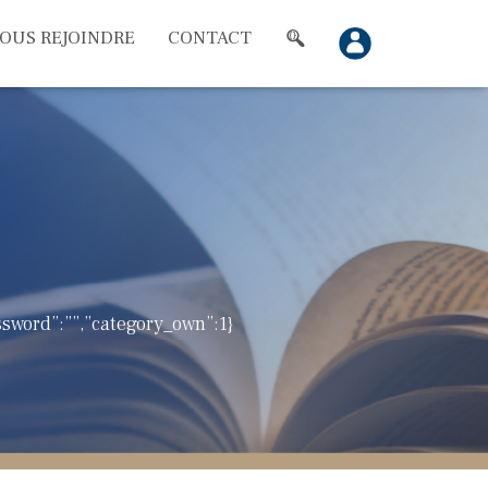
OUS REJOINDRE
CONTACT
assword”:””,”category_own”:1}