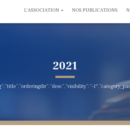
L’ASSOCIATION
NOS PUBLICATIONS
N
2021
”:”title”,”orderingdir”:”desc”,”visibility”:”-1″,”category_p